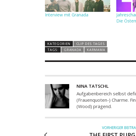
Interview mit Granada
Jahrescha
Die Österr
KATEGORIEN
CLIP DES TAGES
TAGS:
GRANADA
KARMAMA
A
NINA TATSCHL
U
Aufgabenbereich selbst def
T
(Frauenquoten-) Charme. Fin
(Wood) prägend.
O
R
VORHERIGER BEITR
THE FIRST PURG