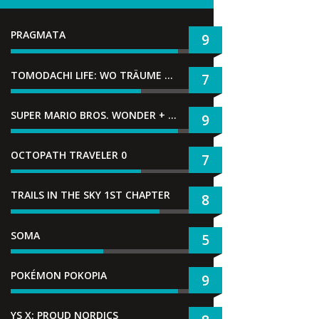
PRAGMATA
9
TOMODACHI LIFE: WO TRÄUME WAHR WERDEN
7
SUPER MARIO BROS. WONDER + GEMEINSAM IM BELLABEL-PARK
9
OCTOPATH TRAVELER 0
7
TRAILS IN THE SKY 1ST CHAPTER
8
SOMA
5
POKÉMON POKOPIA
9
YS X: PROUD NORDICS