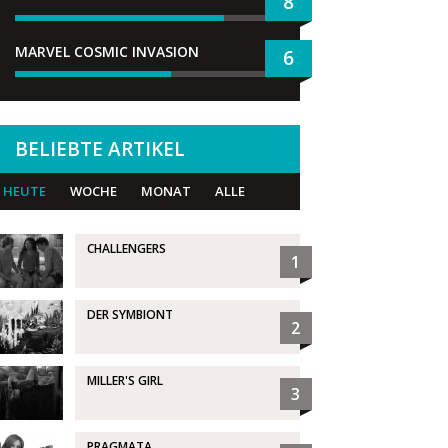
8
MARVEL COSMIC INVASION
6
BELIEBTE ARTIKEL
HEUTE
WOCHE
MONAT
ALLE
CHALLENGERS
1
DER SYMBIONT
2
MILLER'S GIRL
3
PRAGMATA