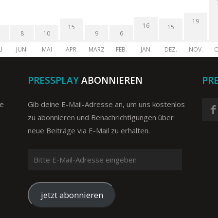
19
16
15
15
8
10
9
6
I
JUNI
MAI
APR.
MÄRZ
FEB.
JAN.
DEZ.
NOV.
O
PRESSPLAY
ABONNIEREN
PR
ge
Gib deine E-Mail-Adresse an, um uns kostenlos
zu abonnieren und Benachrichtigungen über
neue Beiträge via E-Mail zu erhalten.
Bitte
E-
Mail-
Adresse
jetzt abonnieren
eingeben