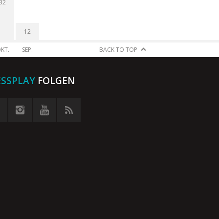
32
12
KT.
SEP.
BACK TO TOP
ESSPLAY
FOLGEN