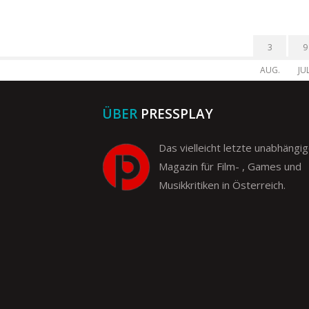
3
9
AUG.
JUL
ÜBER
PRESSPLAY
Das vielleicht letzte unabhängi
Magazin für Film- , Games und
Musikkritiken in Österreich.