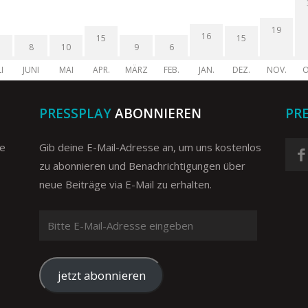
19
16
15
15
8
10
9
6
I
JUNI
MAI
APR.
MÄRZ
FEB.
JAN.
DEZ.
NOV.
O
PRESSPLAY
ABONNIEREN
PR
ge
Gib deine E-Mail-Adresse an, um uns kostenlos
zu abonnieren und Benachrichtigungen über
neue Beiträge via E-Mail zu erhalten.
Bitte
E-
Mail-
Adresse
jetzt abonnieren
eingeben