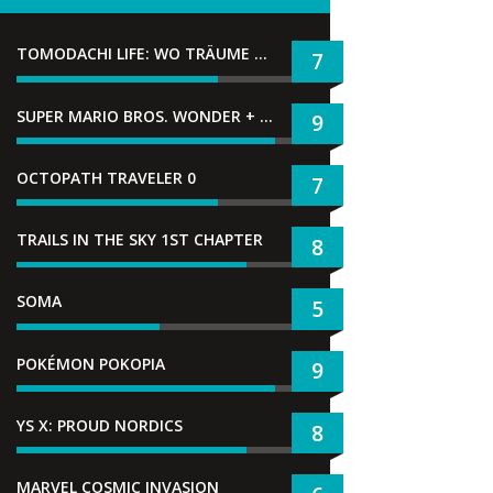
TOMODACHI LIFE: WO TRÄUME WAHR WERDEN
7
SUPER MARIO BROS. WONDER + GEMEINSAM IM BELLABEL-PARK
9
OCTOPATH TRAVELER 0
7
TRAILS IN THE SKY 1ST CHAPTER
8
SOMA
5
POKÉMON POKOPIA
9
YS X: PROUD NORDICS
8
MARVEL COSMIC INVASION