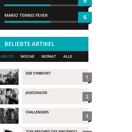
6
MARIO TENNIS FEVER
6
BELIEBTE ARTIKEL
HEUTE
WOCHE
MONAT
ALLE
DER SYMBIONT
1
JAGDSAISON
2
CHALLENGERS
3
ZUM ABSCHIED DES NINTENDO