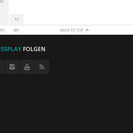
32
12
KT.
SEP.
BACK TO TOP
ESSPLAY
FOLGEN