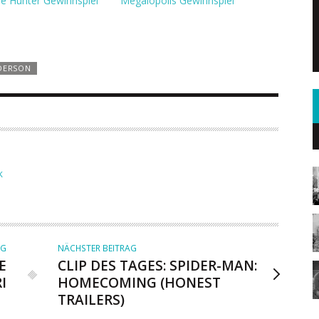
e Hunter Gewinnspiel
Megalopolis Gewinnspiel
DERSON
K
AG
NÄCHSTER BEITRAG
E
CLIP DES TAGES: SPIDER-MAN:
I
HOMECOMING (HONEST
TRAILERS)