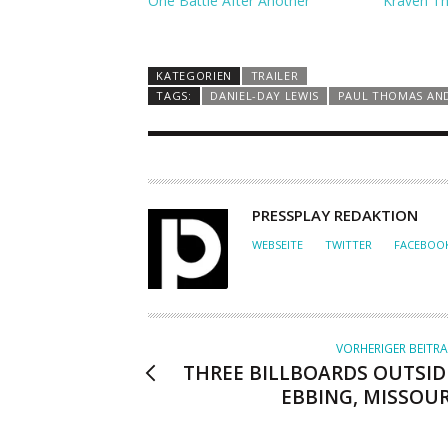
One Battle After Another
Kraven Th
KATEGORIEN
TRAILER
TAGS:
DANIEL-DAY LEWIS
PAUL THOMAS AN
A
PRESSPLAY REDAKTION
U
WEBSEITE
TWITTER
FACEBOO
T
O
R
VORHERIGER BEITR
THREE BILLBOARDS OUTSID
EBBING, MISSOUR