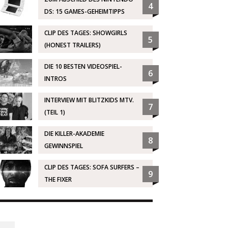
4
DS: 15 GAMES-GEHEIMTIPPS
CLIP DES TAGES: SHOWGIRLS
5
(HONEST TRAILERS)
DIE 10 BESTEN VIDEOSPIEL-
6
INTROS
INTERVIEW MIT BLITZKIDS MTV.
7
(TEIL 1)
DIE KILLER-AKADEMIE
8
GEWINNSPIEL
CLIP DES TAGES: SOFA SURFERS –
9
THE FIXER