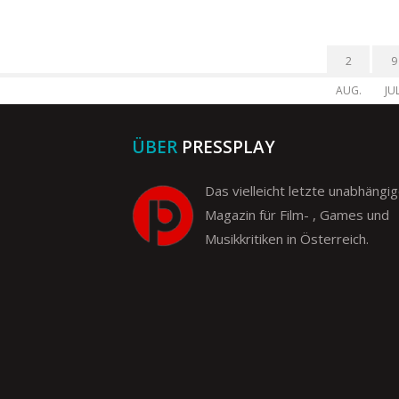
2
9
AUG.
JUL
ÜBER
PRESSPLAY
Das vielleicht letzte unabhängi
Magazin für Film- , Games und
Musikkritiken in Österreich.