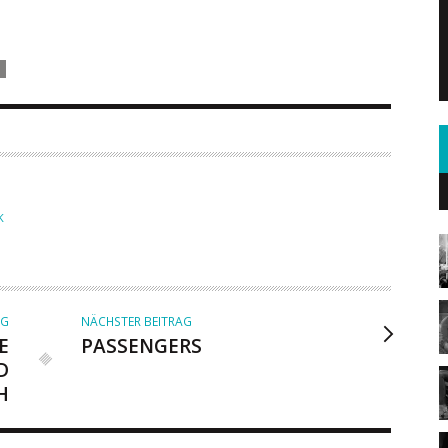
K
AG
NÄCHSTER BEITRAG
E
PASSENGERS
D
H