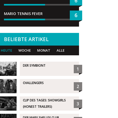
6
MARIO TENNIS FEVER
6
BELIEBTE ARTIKEL
HEUTE
WOCHE
MONAT
ALLE
DER SYMBIONT
1
CHALLENGERS
2
CLIP DES TAGES: SHOWGIRLS
3
(HONEST TRAILERS)
DER MARY SHELLEY CLUB