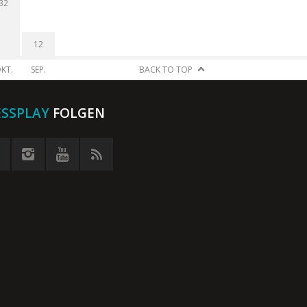
32
12
KT.
SEP.
BACK TO TOP
ESSPLAY
FOLGEN