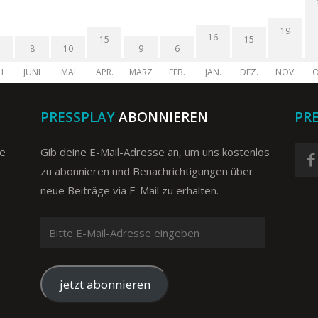
19
16
15
15
8
10
9
6
I
JUNI
MAI
APR.
MÄRZ
FEB.
JAN.
DEZ.
NOV.
O
PRESSPLAY
ABONNIEREN
PR
ge
Gib deine E-Mail-Adresse an, um uns kostenlos
zu abonnieren und Benachrichtigungen über
neue Beiträge via E-Mail zu erhalten.
Bitte
E-
Mail-
Adresse
jetzt abonnieren
eingeben