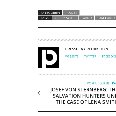
KATEGORIEN
TRAILER
TAGS:
RIDLEY SCOTT
TABOO
TOM HARDY
A
PRESSPLAY REDAKTION
U
WEBSEITE
TWITTER
FACEBOO
T
O
R
VORHERIGER BEITR
JOSEF VON STERNBERG: TH
SALVATION HUNTERS UN
THE CASE OF LENA SMIT