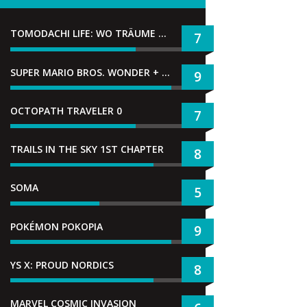
TOMODACHI LIFE: WO TRÄUME WAHR WERDEN
7
SUPER MARIO BROS. WONDER + GEMEINSAM IM BELLABEL-PARK
9
OCTOPATH TRAVELER 0
7
TRAILS IN THE SKY 1ST CHAPTER
8
SOMA
5
POKÉMON POKOPIA
9
YS X: PROUD NORDICS
8
MARVEL COSMIC INVASION