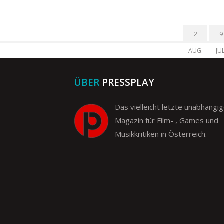
2
9
AUG.
JUL
ÜBER
PRESSPLAY
Das vielleicht letzte unabhängi
Magazin für Film- , Games und
Musikkritiken in Österreich.