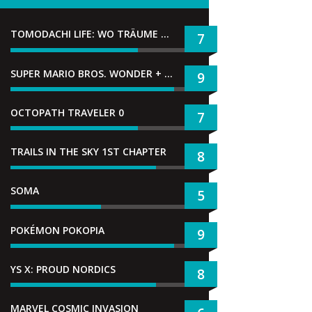
TOMODACHI LIFE: WO TRÄUME WAHR WERDEN
7
SUPER MARIO BROS. WONDER + GEMEINSAM IM BELLABEL-PARK
9
OCTOPATH TRAVELER 0
7
TRAILS IN THE SKY 1ST CHAPTER
8
SOMA
5
POKÉMON POKOPIA
9
YS X: PROUD NORDICS
8
MARVEL COSMIC INVASION