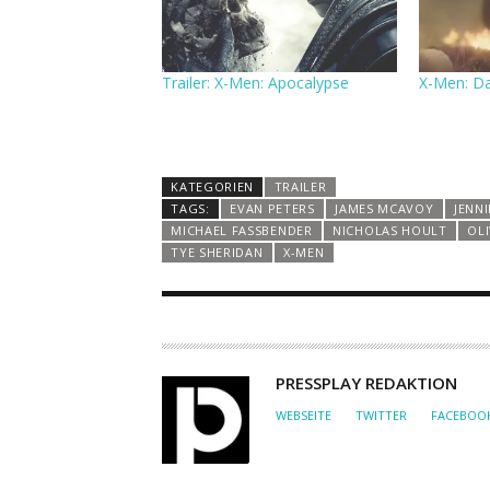
Trailer: X-Men: Apocalypse
X-Men: Da
KATEGORIEN
TRAILER
TAGS:
EVAN PETERS
JAMES MCAVOY
JENN
MICHAEL FASSBENDER
NICHOLAS HOULT
OL
TYE SHERIDAN
X-MEN
A
PRESSPLAY REDAKTION
U
WEBSEITE
TWITTER
FACEBOO
T
O
R