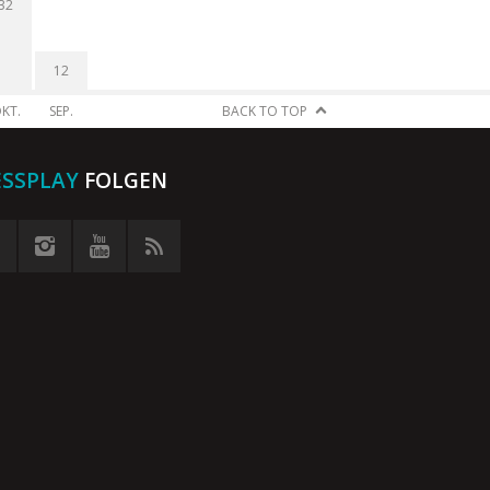
32
12
KT.
SEP.
BACK TO TOP
ESSPLAY
FOLGEN