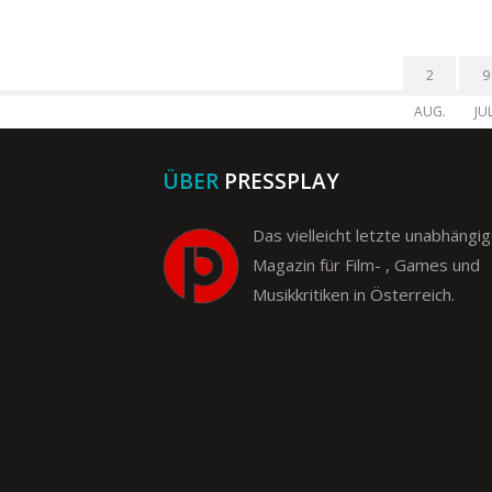
2
9
AUG.
JUL
ÜBER
PRESSPLAY
Das vielleicht letzte unabhängi
Magazin für Film- , Games und
Musikkritiken in Österreich.