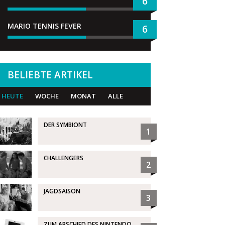
6
MARIO TENNIS FEVER
6
BELIEBTE ARTIKEL
HEUTE
WOCHE
MONAT
ALLE
DER SYMBIONT
1
CHALLENGERS
2
JAGDSAISON
3
ZUM ABSCHIED DES NINTENDO