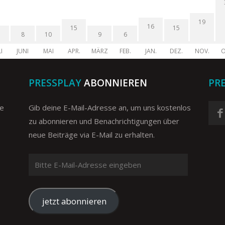
19
16
15
15
8
10
9
6
I
JUNI
MAI
APR.
MÄRZ
FEB.
JAN.
DEZ.
NOV.
O
PRESSPLAY
ABONNIEREN
PR
ge
Gib deine E-Mail-Adresse an, um uns kostenlos
zu abonnieren und Benachrichtigungen über
neue Beiträge via E-Mail zu erhalten.
Bitte
E-
Mail-
Adresse
jetzt abonnieren
eingeben