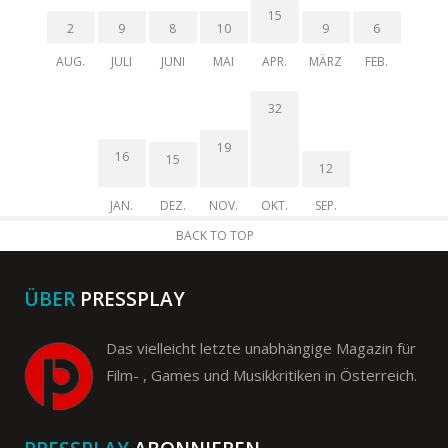
15
2
9
8
10
9
6
AUG.
JULI
JUNI
MAI
APR.
MÄRZ
FEB.
32
19
16
15
12
JAN.
DEZ.
NOV.
OKT.
SEP.
BACK TO TOP
ÜBER
PRESSPLAY
Das vielleicht letzte unabhängige Magazin für
Film- , Games und Musikkritiken in Österreich.