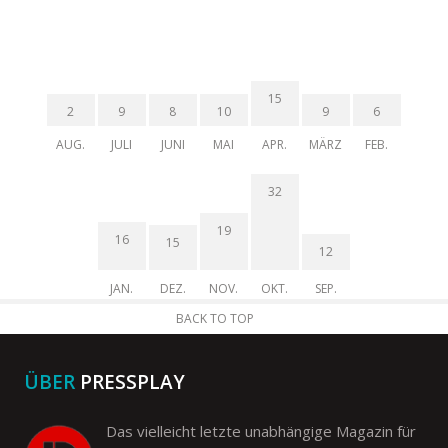
15
2
9
8
10
9
6
AUG.
JULI
JUNI
MAI
APR.
MÄRZ
FEB.
32
19
16
15
12
JAN.
DEZ.
NOV.
OKT.
SEP.
BACK TO TOP
ÜBER
PRESSPLAY
Das vielleicht letzte unabhängige Magazin für