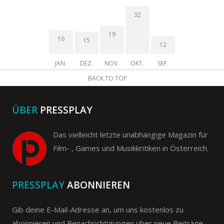
32
19
16
15
12
JAN.
DEZ.
NOV.
OKT.
SEP.
BACK TO TOP
ÜBER
PRESSPLAY
Das vielleicht letzte unabhängige Magazin für
Film- , Games und Musikkritiken in Österreich.
PRESSPLAY
ABONNIEREN
Gib deine E-Mail-Adresse an, um uns kostenlos zu
abonnieren und Benachrichtigungen über neue Beiträge