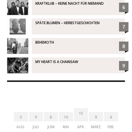
KRAFTKLUB – KEINE NACHT FÜR NIEMAND
6
SPÄTE BLUMEN – HERBSTGESCHICHTEN
7
BEHEMOTH
8
MY HEART IS A CHAINSAW
9
15
3
9
8
10
9
6
AUG.
JULI
JUNI
MAI
APR.
MÄRZ
FEB.