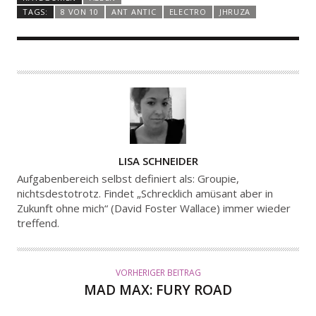
TAGS:
8 VON 10
ANT ANTIC
ELECTRO
JHRUZA
A
LISA SCHNEIDER
U
Aufgabenbereich selbst definiert als: Groupie,
T
nichtsdestotrotz. Findet „Schrecklich amüsant aber in
Zukunft ohne mich“ (David Foster Wallace) immer wieder
O
treffend.
R
VORHERIGER BEITRAG
MAD MAX: FURY ROAD