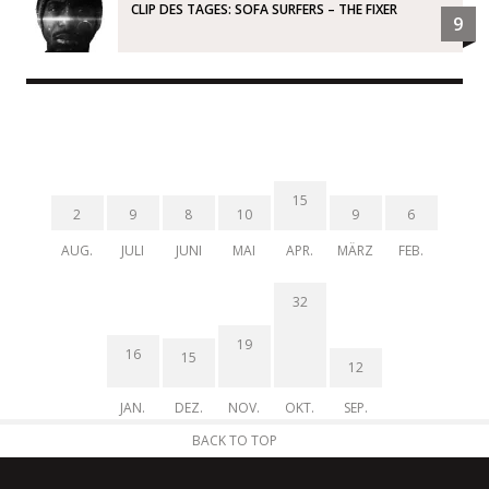
CLIP DES TAGES: SOFA SURFERS – THE FIXER
9
15
2
9
8
10
9
6
AUG.
JULI
JUNI
MAI
APR.
MÄRZ
FEB.
32
19
16
15
12
JAN.
DEZ.
NOV.
OKT.
SEP.
BACK TO TOP