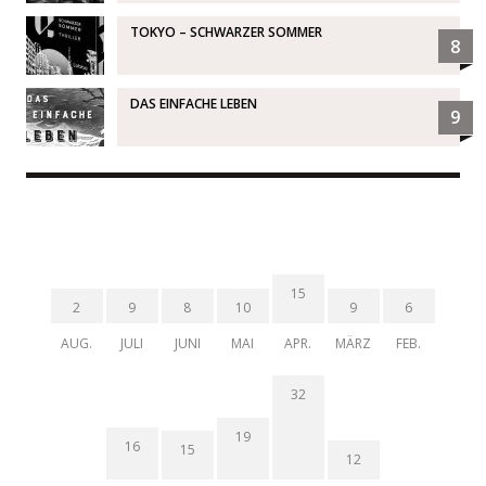
TOKYO – SCHWARZER SOMMER
8
DAS EINFACHE LEBEN
9
15
2
9
8
10
9
6
AUG.
JULI
JUNI
MAI
APR.
MÄRZ
FEB.
32
19
16
15
12