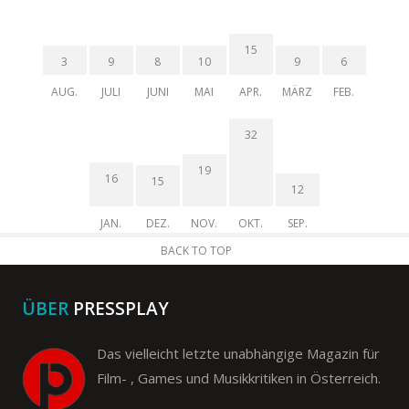
15
3
9
8
10
9
6
AUG.
JULI
JUNI
MAI
APR.
MÄRZ
FEB.
32
19
16
15
12
JAN.
DEZ.
NOV.
OKT.
SEP.
BACK TO TOP
ÜBER
PRESSPLAY
Das vielleicht letzte unabhängige Magazin für
Film- , Games und Musikkritiken in Österreich.