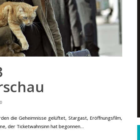
3
rschau
00
en die Geheimnisse gelüftet, Stargast, Eröffnungsfilm,
line, der Ticketwahnsinn hat begonnen…