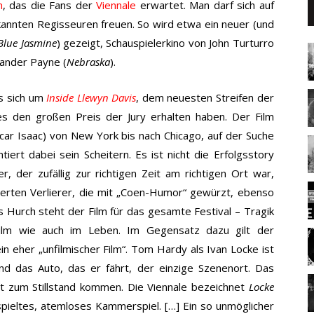
m
, das die Fans der
Viennale
erwartet. Man darf sich auf
nnten Regisseuren freuen. So wird etwa ein neuer (und
Blue Jasmine
) gezeigt, Schauspielerkino von John Turturro
xander Payne (
Nebraska
).
es sich um
Inside Llewyn Davis
, dem neuesten Streifen der
es den großen Preis der Jury erhalten haben. Der Film
car Isaac) von New York bis nach Chicago, auf der Suche
ert dabei sein Scheitern. Es ist nicht die Erfolgsstory
 der zufällig zur richtigen Zeit am richtigen Ort war,
ierten Verlierer, die mit „Coen-Humor“ gewürzt, ebenso
s Hurch steht der Film für das gesamte Festival – Tragik
ilm wie auch im Leben.
Im Gegensatz dazu gilt der
in eher „unfilmischer Film“. Tom Hardy als Ivan Locke ist
und das Auto, das er fährt, der einzige Szenenort. Das
icht zum Stillstand kommen. Die Viennale bezeichnet
Locke
ieltes, atemloses Kammerspiel. […] Ein so unmöglicher