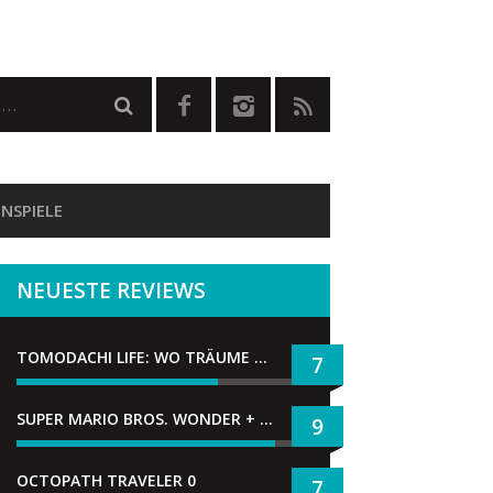
NSPIELE
NEUESTE REVIEWS
TOMODACHI LIFE: WO TRÄUME WAHR WERDEN
7
SUPER MARIO BROS. WONDER + GEMEINSAM IM BELLABEL-PARK
9
OCTOPATH TRAVELER 0
7