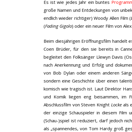
Es ist wie jedes Jahr ein buntes
Program
große Namen und Entdeckungen von unbeka
endlich wieder richtiger) Woody Allen Film (
(
Fading Gigolo
) oder ein neuer Film von Ale
Beim diesjährigen Eröffnungsfilm handelt 
Coen Brüder, für den sie bereits in Cann
begleitet den Folksänger Llewyn Davis (Os
nach Anerkennung und Erfolg und dokumenti
von Bob Dylan oder einem anderen Sänger,
sondern eine Geschichte über einen talent
komisch wie tragisch ist. Laut Direktor Han
und Komik liegen eng beisammen, im F
Abschlussfilm von Steven Knight
Locke
als e
der einzige Schauspieler in diesem Film 
(Schau-)spiel ist reduziert, darf jedoch n
als „spannendes, von Tom Hardy groß gesp