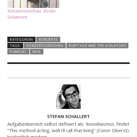
Konzertvorschau: Rocko
Schamoni
KATEGORIEN
KONZERTE
TAGS:
KONZERTVORSCHAU
KURT VILE AND THE VIOLATORS
PSIMUSIC
WUK
A
STEFAN SCHALLERT
U
Aufgabenbereich selbst definiert als: Ikonoklasmus. Findet
T
“This method acting, well i’ll call that living” (Conor Oberst)
bedenklich modern.