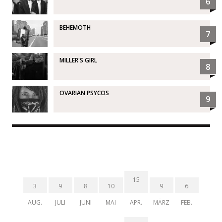
6
BEHEMOTH
7
MILLER'S GIRL
8
OVARIAN PSYCOS
9
15
3
9
8
10
9
6
AUG.
JULI
JUNI
MAI
APR.
MÄRZ
FEB.