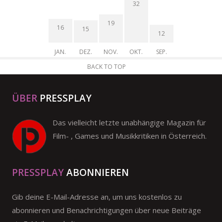
32
19
16
15
12
JAN.
DEZ.
NOV.
OKT.
SEP.
BACK TO TOP
ÜBER
PRESSPLAY
Das vielleicht letzte unabhängige Magazin für
Film- , Games und Musikkritiken in Österreich.
PRESSPLAY
ABONNIEREN
Gib deine E-Mail-Adresse an, um uns kostenlos zu
abonnieren und Benachrichtigungen über neue Beiträge