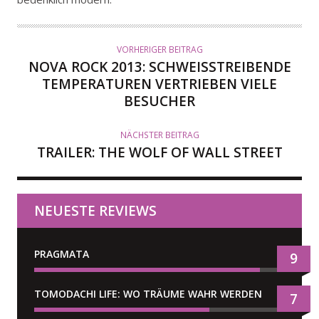
O
R
VORHERIGER BEITRAG
NOVA ROCK 2013: SCHWEISSTREIBENDE T
EMPERATUREN VERTRIEBEN VIELE B
ESUCHER
NÄCHSTER BEITRAG
TRAILER: THE WOLF OF WALL STREET
NEUESTE REVIEWS
PRAGMATA
9
TOMODACHI LIFE: WO TRÄUME WAHR WERDEN
7