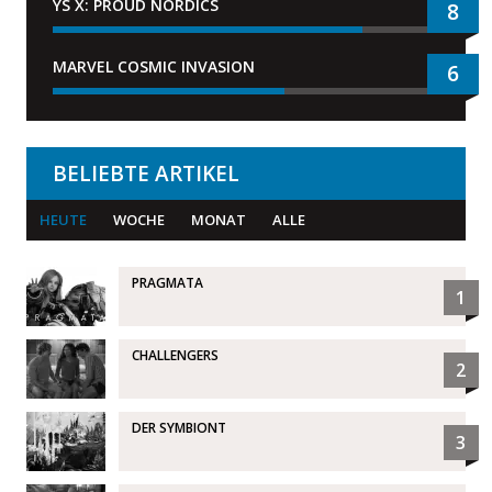
YS X: PROUD NORDICS
8
MARVEL COSMIC INVASION
6
BELIEBTE ARTIKEL
HEUTE
WOCHE
MONAT
ALLE
PRAGMATA
1
CHALLENGERS
2
DER SYMBIONT
3