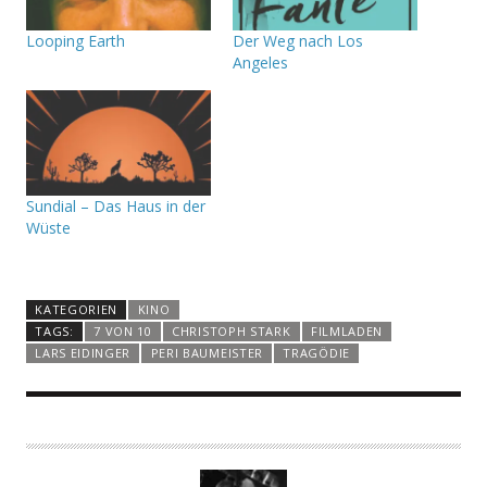
Looping Earth
Der Weg nach Los
Angeles
Sundial – Das Haus in der
Wüste
KATEGORIEN
KINO
TAGS:
7 VON 10
CHRISTOPH STARK
FILMLADEN
LARS EIDINGER
PERI BAUMEISTER
TRAGÖDIE