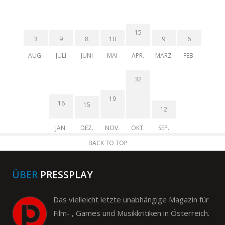
15
3
9
8
10
9
6
AUG.
JULI
JUNI
MAI
APR.
MÄRZ
FEB.
32
19
16
15
12
JAN.
DEZ.
NOV.
OKT.
SEP.
BACK TO TOP
ÜBER
PRESSPLAY
Das vielleicht letzte unabhängige Magazin für
Film- , Games und Musikkritiken in Österreich.