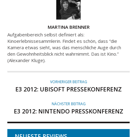
A
MARTINA BRENNER
U
Aufgabenbereich selbst definiert als:
T
Kinoerlebnissesammlerin. Findet es schön, dass “die
Kamera etwas sieht, was das menschliche Auge durch
O
den Gewohnheitsblick nicht wahrnimmt. Das ist Kino.”
R
(Alexander Kluge).
VORHERIGER BEITRAG
E3 2012: UBISOFT PRESSEKONFERENZ
NÄCHSTER BEITRAG
E3 2012: NINTENDO PRESSKONFERENZ
NEUESTE REVIEWS