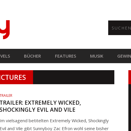
VELS
BÜCHER
FEATURES
MUSIK
GEWIN
ICTURES
TRAILER
TRAILER: EXTREMELY WICKED,
SHOCKINGLY EVIL AND VILE
Im vielsagend betitelten Extremely Wicked, Shockingly
Evil and Vile gibt Sunnyboy Zac Efron wohl seine bisher