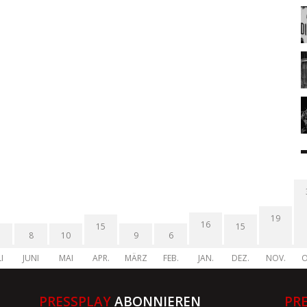
19
16
15
15
8
10
9
6
I
JUNI
MAI
APR.
MÄRZ
FEB.
JAN.
DEZ.
NOV.
O
PRESSPLAY
ABONNIEREN
PR