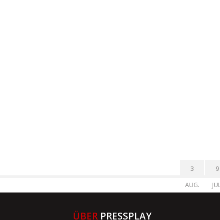
3
9
AUG.
JUL
ÜBER
PRESSPLAY