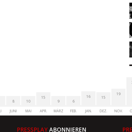
19
16
15
15
8
10
9
6
I
JUNI
MAI
APR.
MÄRZ
FEB.
JAN.
DEZ.
NOV.
O
PRESSPLAY
ABONNIEREN
PR