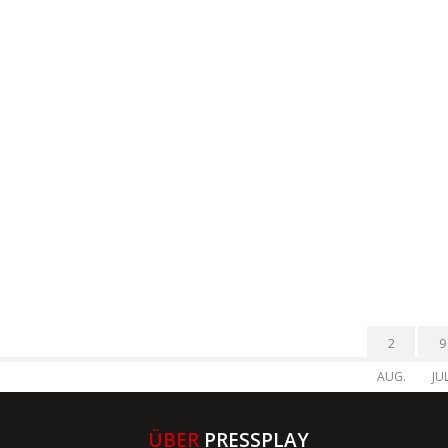
2
9
AUG.
JUL
ÜBER
PRESSPLAY