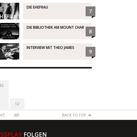
DIE EHEFRAU
7
DIE BIBLIOTHEK AM MOUNT CHAR
8
INTERVIEW MIT THEO JAMES
9
32
12
KT.
SEP.
BACK TO TOP
ESSPLAY
FOLGEN