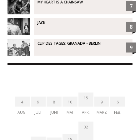
MY HEART IS A CHAINSAW
7
JACK
8
CLIP DES TAGES: GRANADA - BERLIN
9
15
4
9
8
10
9
6
AUG.
JULI
JUNI
MAI
APR.
MÄRZ
FEB.
32
19