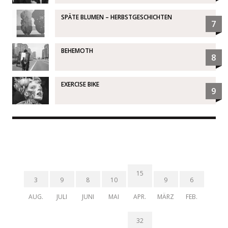
SPÄTE BLUMEN – HERBSTGESCHICHTEN
7
BEHEMOTH
8
EXERCISE BIKE
9
15
3
9
8
10
9
6
AUG.
JULI
JUNI
MAI
APR.
MÄRZ
FEB.
32