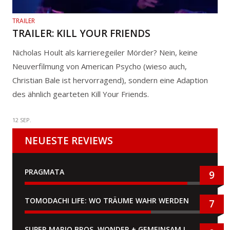
TRAILER
TRAILER: KILL YOUR FRIENDS
Nicholas Hoult als karrieregeiler Mörder? Nein, keine
Neuverfilmung von American Psycho (wieso auch,
Christian Bale ist hervorragend), sondern eine Adaption
des ähnlich gearteten Kill Your Friends.
12 SEP.
NEUESTE REVIEWS
PRAGMATA
9
TOMODACHI LIFE: WO TRÄUME WAHR WERDEN
7
SUPER MARIO BROS. WONDER + GEMEINSAM IM BELLABEL-PARK