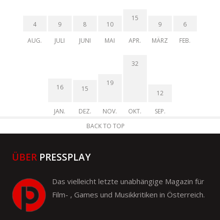
15
4
9
8
10
9
6
AUG.
JULI
JUNI
MAI
APR.
MÄRZ
FEB.
32
19
16
15
12
JAN.
DEZ.
NOV.
OKT.
SEP.
BACK TO TOP
ÜBER
PRESSPLAY
Das vielleicht letzte unabhängige Magazin für
Film- , Games und Musikkritiken in Österreich.