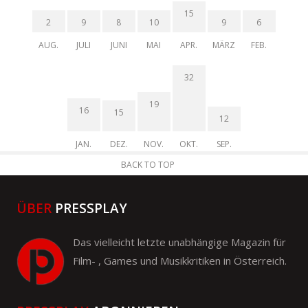
15
2
9
8
10
9
6
AUG.
JULI
JUNI
MAI
APR.
MÄRZ
FEB.
32
19
16
15
12
JAN.
DEZ.
NOV.
OKT.
SEP.
BACK TO TOP
ÜBER
PRESSPLAY
Das vielleicht letzte unabhängige Magazin für
Film- , Games und Musikkritiken in Österreich.