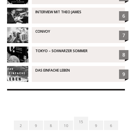
INTERVIEW MIT THEO JAMES
6
CONVOY
7
TOKYO – SCHWARZER SOMMER
8
DAS EINFACHE LEBEN
9
15
2
9
8
10
9
6