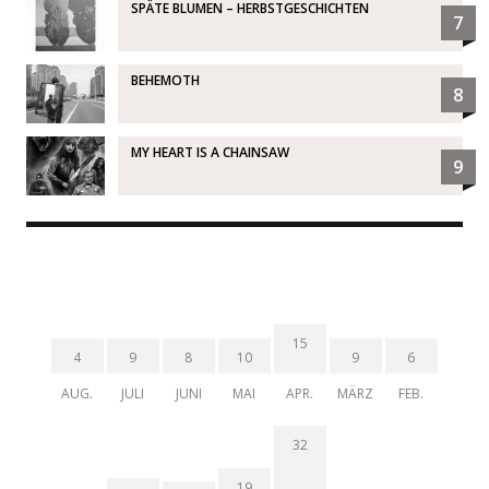
SPÄTE BLUMEN – HERBSTGESCHICHTEN
7
BEHEMOTH
8
MY HEART IS A CHAINSAW
9
15
4
9
8
10
9
6
AUG.
JULI
JUNI
MAI
APR.
MÄRZ
FEB.
32
19