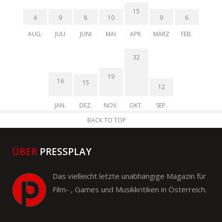
15
4
9
8
10
9
6
AUG.
JULI
JUNI
MAI
APR.
MÄRZ
FEB.
32
19
16
15
12
JAN.
DEZ.
NOV.
OKT.
SEP.
BACK TO TOP
ÜBER
PRESSPLAY
Das vielleicht letzte unabhängige Magazin für
Film- , Games und Musikkritiken in Österreich.