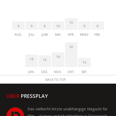
15
4
9
8
10
9
6
AUG.
JULI
JUNI
MAI
APR.
MÄRZ
FEB.
32
19
16
15
12
JAN.
DEZ.
NOV.
OKT.
SEP.
BACK TO TOP
ÜBER
PRESSPLAY
Das vielleicht letzte unabhängige Magazin für
Film- , Games und Musikkritiken in Österreich.