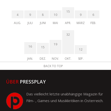
15
4
9
8
10
9
6
AUG.
JULI
JUNI
MAI
APR.
MÄRZ
FEB.
32
19
16
15
12
JAN.
DEZ.
NOV.
OKT.
SEP.
BACK TO TOP
ÜBER
PRESSPLAY
Das vielleicht letzte unabhängige Magazin für
Film- , Games und Musikkritiken in Österreich.