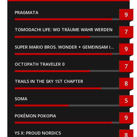
PRAGMATA
9
TOMODACHI LIFE: WO TRÄUME WAHR WERDEN
7
SUPER MARIO BROS. WONDER + GEMEINSAM IM BELLABEL-PARK
9
OCTOPATH TRAVELER 0
7
TRAILS IN THE SKY 1ST CHAPTER
8
SOMA
5
POKÉMON POKOPIA
9
YS X: PROUD NORDICS
8