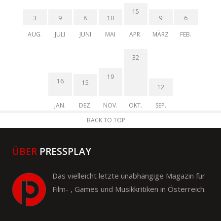
15
3
9
8
10
9
6
AUG.
JULI
JUNI
MAI
APR.
MÄRZ
FEB.
32
19
16
15
12
JAN.
DEZ.
NOV.
OKT.
SEP.
BACK TO TOP
ÜBER
PRESSPLAY
Das vielleicht letzte unabhängige Magazin für
Film- , Games und Musikkritiken in Österreich.