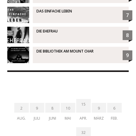
DAS EINFACHE LEBEN
7
DIE EHEFRAU
8
DIE BIBLIOTHEK AM MOUNT CHAR
9
15
2
9
8
10
9
6
AUG.
JULI
JUNI
MAI
APR.
MÄRZ
FEB.
32