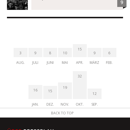
9
15
3
9
8
10
9
6
AUG.
JULI
JUNI
MAI
APR.
MÄRZ
FEB.
32
19
16
15
12
JAN.
DEZ.
NOV.
OKT.
SEP.
BACK TO TOP