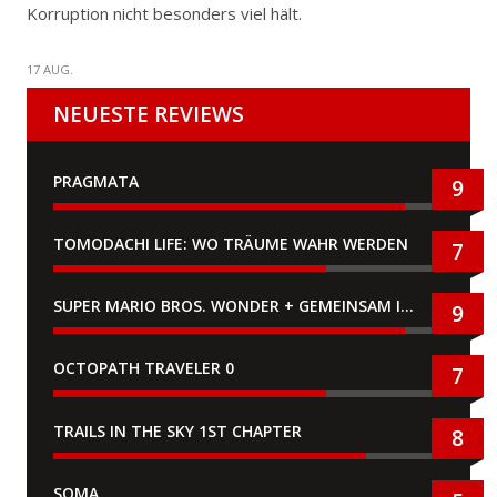
Korruption nicht besonders viel hält.
17 AUG.
NEUESTE REVIEWS
PRAGMATA
9
TOMODACHI LIFE: WO TRÄUME WAHR WERDEN
7
SUPER MARIO BROS. WONDER + GEMEINSAM IM BELLABEL-PARK
9
OCTOPATH TRAVELER 0
7
TRAILS IN THE SKY 1ST CHAPTER
8
SOMA