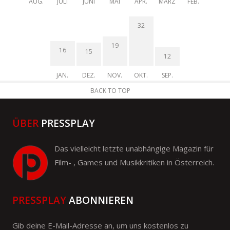
AUG.
JULI
JUNI
MAI
APR.
MÄRZ
FEB.
32
19
16
15
12
JAN.
DEZ.
NOV.
OKT.
SEP.
BACK TO TOP
ÜBER
PRESSPLAY
Das vielleicht letzte unabhängige Magazin für
Film- , Games und Musikkritiken in Österreich.
PRESSPLAY
ABONNIEREN
Gib deine E-Mail-Adresse an, um uns kostenlos zu