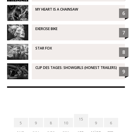
MY HEART IS A CHAINSAW
6
EXERCISE BIKE
7
STAR FOX
8
CLIP DES TAGES: SHOWGIRLS (HONEST TRAILERS)
9
15
5
9
8
10
9
6