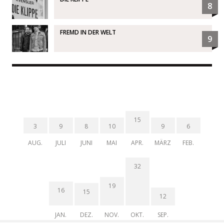
8
FREMD IN DER WELT
9
15
3
9
8
10
9
6
AUG.
JULI
JUNI
MAI
APR.
MÄRZ
FEB.
32
19
16
15
12
JAN.
DEZ.
NOV.
OKT.
SEP.