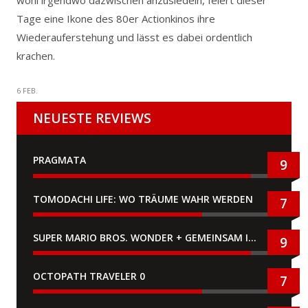
wohl irgendwo dazwischen anzusiedeln, feiert dieser
Tage eine Ikone des 80er Actionkinos ihre
Wiederauferstehung und lässt es dabei ordentlich
krachen.
6 FEB.
NEUESTE REVIEWS
PRAGMATA
9
TOMODACHI LIFE: WO TRÄUME WAHR WERDEN
7
SUPER MARIO BROS. WONDER + GEMEINSAM IM BELLABEL-PARK
9
OCTOPATH TRAVELER 0
7