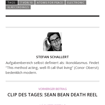
TAGS:
7 VON 10
ATOMS FOR PEACE
ELECTRONIC
XLRECORDINGS
A
STEFAN SCHALLERT
U
Aufgabenbereich selbst definiert als: Ikonoklasmus. Findet
T
“This method acting, well i’ll call that living” (Conor Oberst)
bedenklich modern.
O
R
VORHERIGER BEITRAG
CLIP DES TAGES: SEAN BEAN DEATH REEL