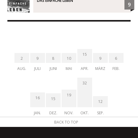
DAS EINFACHE LEBEN
9
15
2
9
8
10
9
6
AUG.
JULI
JUNI
MAI
APR.
MÄRZ
FEB.
32
19
16
15
12
JAN.
DEZ.
NOV.
OKT.
SEP.
BACK TO TOP