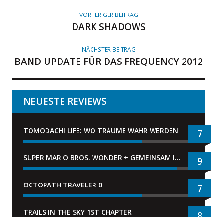
VORHERIGER BEITRAG
DARK SHADOWS
NÄCHSTER BEITRAG
BAND UPDATE FÜR DAS FREQUENCY 2012
NEUESTE REVIEWS
TOMODACHI LIFE: WO TRÄUME WAHR WERDEN
7
SUPER MARIO BROS. WONDER + GEMEINSAM IM BELLABEL-PARK
9
OCTOPATH TRAVELER 0
7
TRAILS IN THE SKY 1ST CHAPTER
8