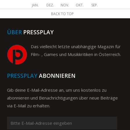
JAN.
DEZ.
NOV.
OKT.
SEP.
BACK TO TOP
ÜBER
PRESSPLAY
Das vielleicht letzte unabhängige Magazin für
Film- , Games und Musikkritiken in Österreich.
PRESSPLAY
ABONNIEREN
Gib deine E-Mail-Adresse an, um uns kostenlos zu
abonnieren und Benachrichtigungen über neue Beiträge
via E-Mail zu erhalten.
Bitte
E-