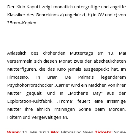
Der Klub Kaputt zeigt monatlich untergriffige und angriffe
Klassiker des Genrekinos a) ungekürzt, b) in OV und c) von
35mm-Kopien…
Anlässlich des drohenden Muttertags am 13. Mai
versammeln sich diesen Monat zwei der abscheulichsten
Mutterfiguren, die das Kino jemals ausgespuckt hat, im
Filmcasino.
In Brian De Palma’s legendärem
Psychohorrorschocker „Carrie“ wird ein Mädchen von ihrer
Mutter gequält. Und in „Mother’s Day“ aus der
Exploitation-Kultfabrik „Troma“ feuert eine irrsinnige
Mutter ihre ähnlich irrsinnigen Söhne beim Morden,
Foltern und Vergewaltigen an.
Wann:
11. Mai 2012
Wo:
Filmcasino Wien
Tickets:
Single