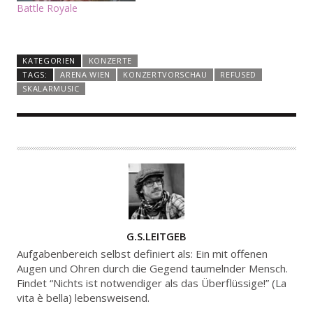
Battle Royale
KATEGORIEN
KONZERTE
TAGS:
ARENA WIEN
KONZERTVORSCHAU
REFUSED
SKALARMUSIC
A
G.S.LEITGEB
U
Aufgabenbereich selbst definiert als: Ein mit offenen
T
Augen und Ohren durch die Gegend taumelnder Mensch.
Findet “Nichts ist notwendiger als das Überflüssige!” (La
O
vita è bella) lebensweisend.
R