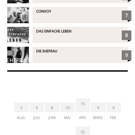
CONVOY
7
DAS EINFACHE LEBEN
8
DIE EHEFRAU
9
15
3
9
8
10
9
6
AUG.
JULI
JUNI
MAI
APR.
MÄRZ
FEB.
32