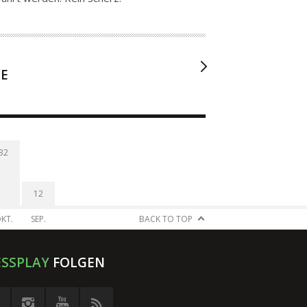
DE
32
12
KT.
SEP.
BACK TO TOP
ESSPLAY
FOLGEN