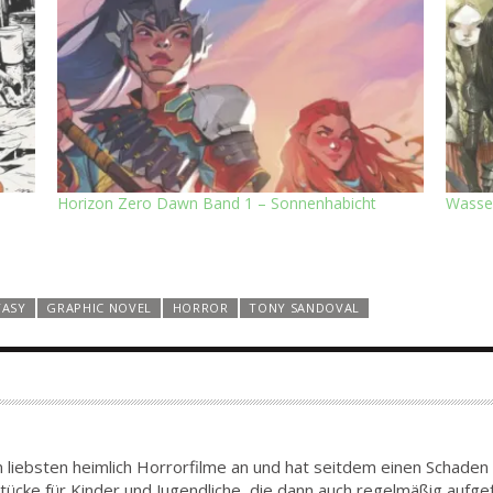
Horizon Zero Dawn Band 1 – Sonnenhabicht
Wasse
TASY
GRAPHIC NOVEL
HORROR
TONY SANDOVAL
am liebsten heimlich Horrorfilme an und hat seitdem einen Schade
tücke für Kinder und Jugendliche, die dann auch regelmäßig aufge