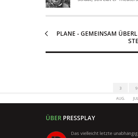
O
R
PLANE - GEMEINSAM ÜBERL
ST
3
9
AUG.
JUL
ÜBER
PRESSPLAY
Das vielleicht letzte unabhängi