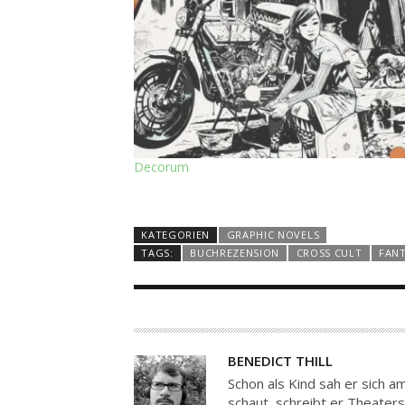
Decorum
KATEGORIEN
GRAPHIC NOVELS
TAGS:
BUCHREZENSION
CROSS CULT
FAN
A
BENEDICT THILL
U
Schon als Kind sah er sich 
T
schaut, schreibt er Theaters