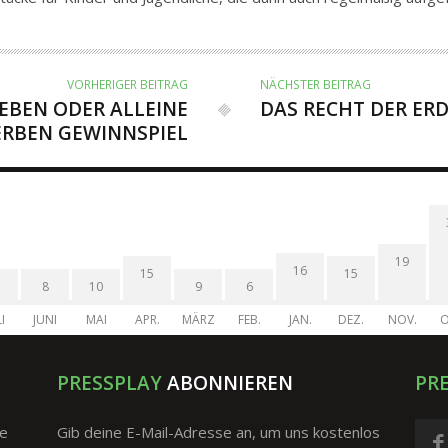
VORHERIGER BEITRAG
NÄCHSTER BEITRAG
EBEN ODER ALLEINE
DAS RECHT DER ER
ERBEN GEWINNSPIEL
19
16
15
15
8
10
9
6
I
JUNI
MAI
APR.
MÄRZ
FEB.
JAN.
DEZ.
NOV.
O
PRESSPLAY
ABONNIEREN
PR
ge
Gib deine E-Mail-Adresse an, um uns kostenlos