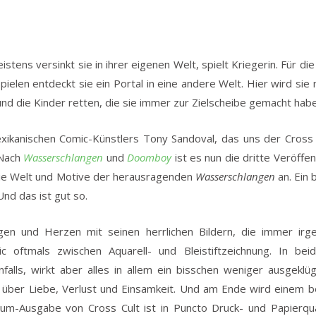
eistens versinkt sie in ihrer eigenen Welt, spielt Kriegerin. Für 
ielen entdeckt sie ein Portal in eine andere Welt. Hier wird sie
nd die Kinder retten, die sie immer zur Zielscheibe gemacht habe
ikanischen Comic-Künstlers Tony Sandoval, das uns der Cross C
 Nach
Wasserschlangen
und
Doomboy
ist es nun die dritte Veröffe
die Welt und Motive der herausragenden
Wasserschlangen
an. Ein 
 Und das ist gut so.
en und Herzen mit seinen herrlichen Bildern, die immer irg
mic oftmals zwischen Aquarell- und Bleistiftzeichnung. In be
falls, wirkt aber alles in allem ein bisschen weniger ausgeklü
n über Liebe, Verlust und Einsamkeit. Und am Ende wird einem 
m-Ausgabe von Cross Cult ist in Puncto Druck- und Papierqua