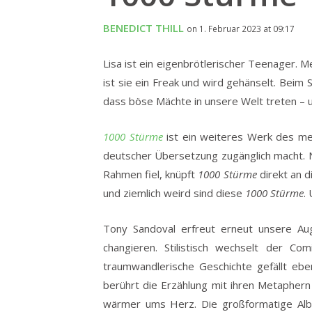
BENEDICT THILL
on 1. Februar 2023 at 09:17
Lisa ist ein eigenbrötlerischer Teenager. M
ist sie ein Freak und wird gehänselt.
Beim Sp
dass böse Mächte in unsere Welt treten – u
1000 Stürme
ist ein weiteres Werk des mex
deutscher Übersetzung zugänglich macht.
Rahmen fiel, knüpft
1000 Stürme
direkt an 
und ziemlich weird sind diese
1000 Stürme
.
Tony Sandoval erfreut erneut unsere Aug
changieren. Stilistisch wechselt der Co
traumwandlerische Geschichte gefällt eben
berührt die Erzählung mit ihren Metapher
wärmer ums Herz. Die großformatige Albu