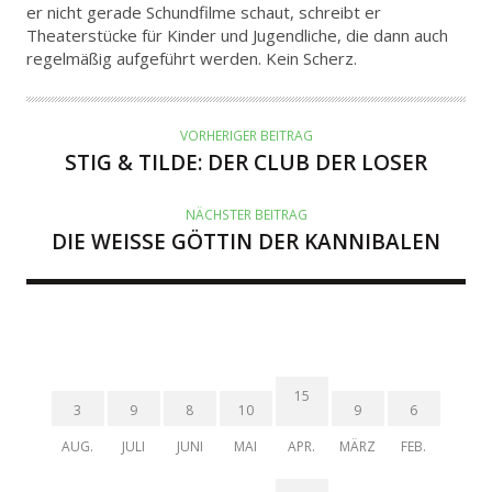
er nicht gerade Schundfilme schaut, schreibt er
O
Theaterstücke für Kinder und Jugendliche, die dann auch
R
regelmäßig aufgeführt werden. Kein Scherz.
VORHERIGER BEITRAG
STIG & TILDE: DER CLUB DER LOSER
NÄCHSTER BEITRAG
DIE WEISSE GÖTTIN DER KANNIBALEN
15
3
9
8
10
9
6
AUG.
JULI
JUNI
MAI
APR.
MÄRZ
FEB.