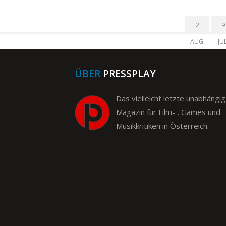
2
9
AUG.
JUL
ÜBER
PRESSPLAY
Das vielleicht letzte unabhängi
Magazin für Film- , Games und
Musikkritiken in Österreich.