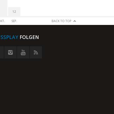
12
KT.
SEP.
BACK TO TOP
ESSPLAY
FOLGEN