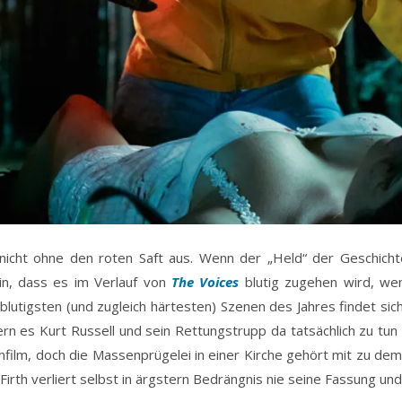
cht ohne den roten Saft aus. Wenn der „Held“ der Geschichte
ein, dass es im Verlauf von
The Voices
blutig zugehen wird, wen
blutigsten (und zugleich härtesten) Szenen des Jahres findet s
nern es Kurt Russell und sein Rettungstrupp da tatsächlich zu tu
nfilm, doch die Massenprügelei in einer Kirche gehört mit zu de
 Firth verliert selbst in ärgstern Bedrängnis nie seine Fassung un