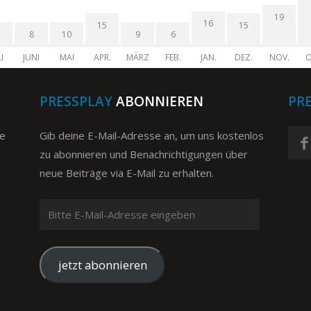
19
16
15
15
8
10
9
6
I
JUNI
MAI
APR.
MÄRZ
FEB.
JAN.
DEZ.
NOV.
O
PRESSPLAY
ABONNIEREN
PR
ge
Gib deine E-Mail-Adresse an, um uns kostenlos
zu abonnieren und Benachrichtigungen über
neue Beiträge via E-Mail zu erhalten.
Bitte
E-
Mail-
Adresse
jetzt abonnieren
eingeben