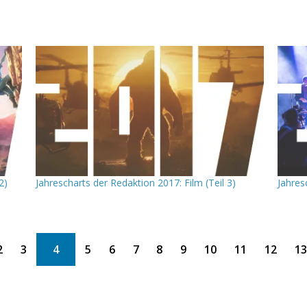
2)
Jahrescharts der Redaktion 2017: Film (Teil 3)
Jahres
2
3
4
5
6
7
8
9
10
11
12
1