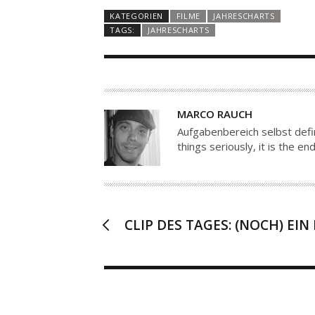
KATEGORIEN
FILME
JAHRESCHARTS
TAGS:
JAHRESCHARTS
A
MARCO RAUCH
U
Aufgabenbereich selbst defin
T
things seriously, it is the 
O
R
CLIP DES TAGES: (NOCH) EI