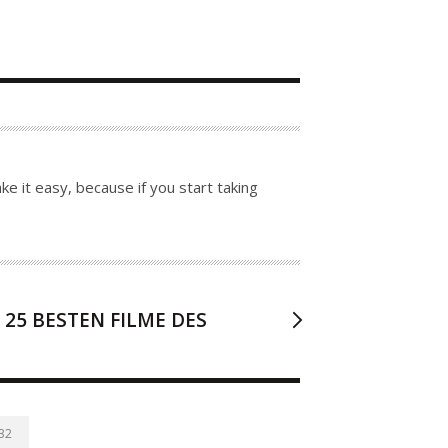
e it easy, because if you start taking
E 25 BESTEN FILME DES
32