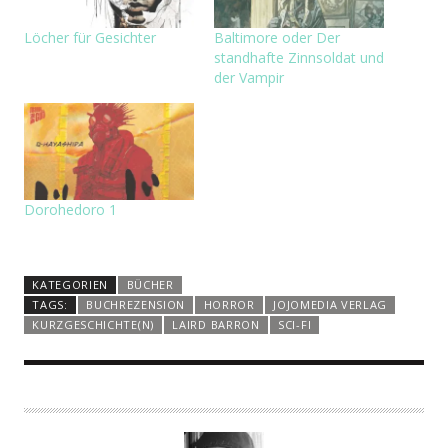
Löcher für Gesichter
Baltimore oder Der
standhafte Zinnsoldat und
der Vampir
Dorohedoro 1
KATEGORIEN
BÜCHER
TAGS:
BUCHREZENSION
HORROR
JOJOMEDIA VERLAG
KURZGESCHICHTE(N)
LAIRD BARRON
SCI-FI