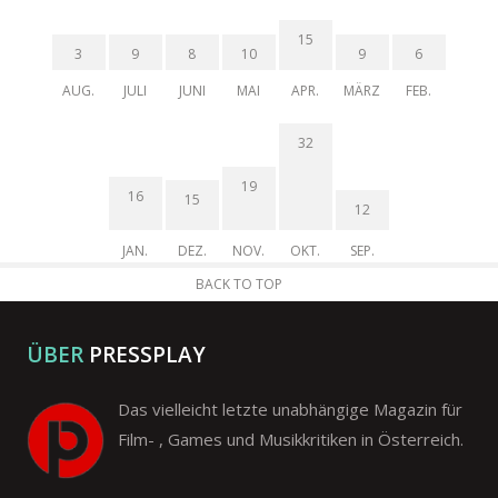
15
3
9
8
10
9
6
AUG.
JULI
JUNI
MAI
APR.
MÄRZ
FEB.
32
19
16
15
12
JAN.
DEZ.
NOV.
OKT.
SEP.
BACK TO TOP
ÜBER
PRESSPLAY
Das vielleicht letzte unabhängige Magazin für
Film- , Games und Musikkritiken in Österreich.