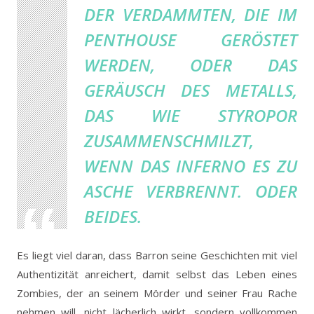
DER VERDAMMTEN, DIE IM
PENTHOUSE GERÖSTET
WERDEN, ODER DAS
GERÄUSCH DES METALLS,
DAS WIE STYROPOR
ZUSAMMENSCHMILZT,
WENN DAS INFERNO ES ZU
ASCHE VERBRENNT. ODER
BEIDES.
Es liegt viel daran, dass Barron seine Geschichten mit viel
Authentizität anreichert, damit selbst das Leben eines
Zombies, der an seinem Mörder und seiner Frau Rache
nehmen will, nicht lächerlich wirkt, sondern vollkommen