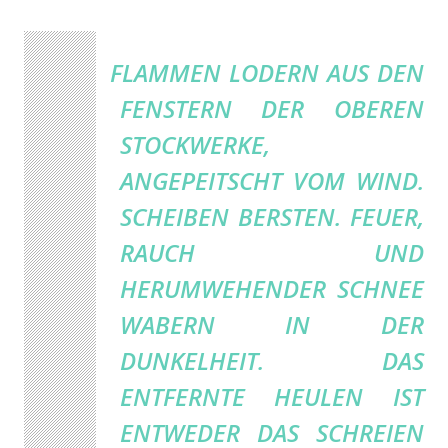
FLAMMEN LODERN AUS DEN
FENSTERN DER OBEREN
STOCKWERKE,
ANGEPEITSCHT VOM WIND.
SCHEIBEN BERSTEN. FEUER,
RAUCH UND
HERUMWEHENDER SCHNEE
WABERN IN DER
DUNKELHEIT. DAS
ENTFERNTE HEULEN IST
ENTWEDER DAS SCHREIEN