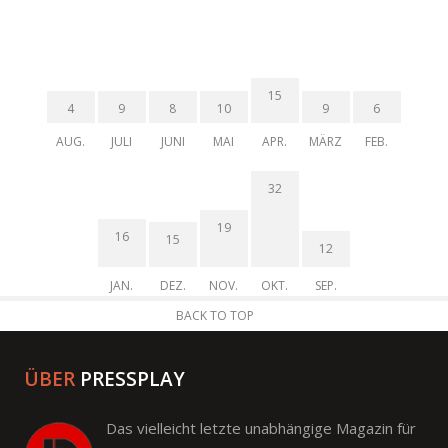
15
4
9
8
10
9
6
AUG.
JULI
JUNI
MAI
APR.
MÄRZ
FEB.
32
19
16
15
12
JAN.
DEZ.
NOV.
OKT.
SEP.
BACK TO TOP
ÜBER
PRESSPLAY
Das vielleicht letzte unabhängige Magazin für