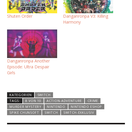
Shuten Order
Danganronpa V3: Killing
Harmony
Danganronpa Another
Episode: Ultra Despair
Girls
KATEGORIEN
SWITCH
TAGS:
8 VON 10
ACTION-ADVENTURE
CRIME
MURDER MYSTERY
NINTENDO
NINTENDO ESHOP
SPIKE CHUNSOFT
SWITCH
SWITCH-EXKLUSIV