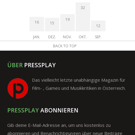
32
19
16
15
12
JAN.
DEZ.
NOV.
OKT.
SEP.
BACK TO TOP
ÜBER
PRESSPLAY
Das vielleicht letzte unabhängige Magazin für
Film- , Games und Musikkritiken in Österreich.
PRESSPLAY
ABONNIEREN
Gib deine E-Mail-Adresse an, um uns kostenlos zu
abonnieren und Benachrichtigungen über neue Beiträge