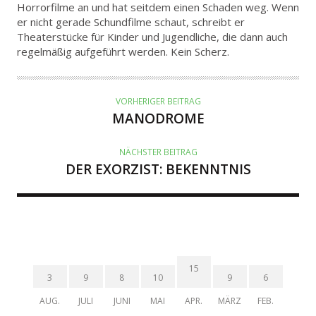
T
Horrorfilme an und hat seitdem einen Schaden weg. Wenn
er nicht gerade Schundfilme schaut, schreibt er
O
Theaterstücke für Kinder und Jugendliche, die dann auch
R
regelmäßig aufgeführt werden. Kein Scherz.
VORHERIGER BEITRAG
MANODROME
NÄCHSTER BEITRAG
DER EXORZIST: BEKENNTNIS
15
3
9
8
10
9
6
AUG.
JULI
JUNI
MAI
APR.
MÄRZ
FEB.