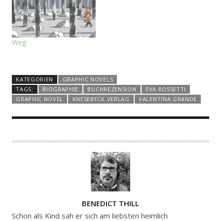
Weg
KATEGORIEN
GRAPHIC NOVELS
TAGS:
BIOGRAPHIE
BUCHREZENSION
EVA ROSSETTI
GRAPHIC NOVEL
KNESEBECK VERLAG
VALENTINA GRANDE
A
BENEDICT THILL
U
Schon als Kind sah er sich am liebsten heimlich