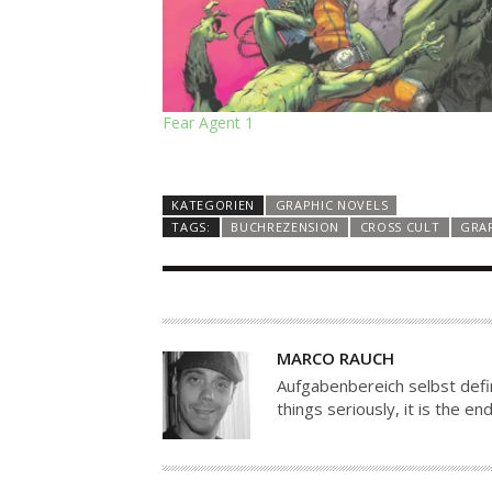
Fear Agent 1
KATEGORIEN
GRAPHIC NOVELS
TAGS:
BUCHREZENSION
CROSS CULT
GRA
A
MARCO RAUCH
U
Aufgabenbereich selbst defin
T
things seriously, it is the 
O
R