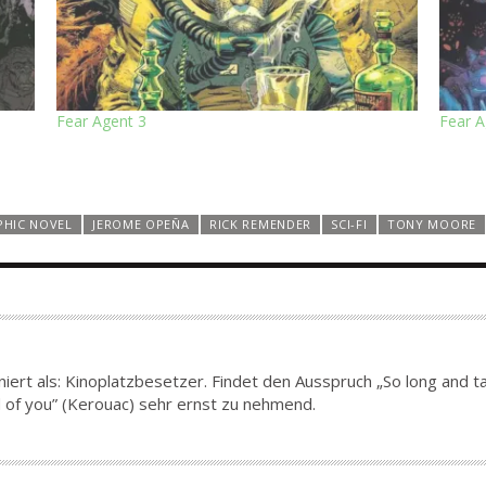
Fear Agent 3
Fear A
PHIC NOVEL
JEROME OPEÑA
RICK REMENDER
SCI-FI
TONY MOORE
iert als: Kinoplatzbesetzer. Findet den Ausspruch „So long and tak
end of you” (Kerouac) sehr ernst zu nehmend.