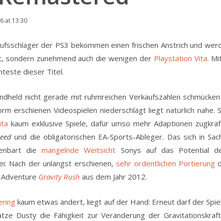
6 at 13:30
aufsschlager der PS3 bekommen einen frischen Anstrich und werd
t, sondern zunehmend auch die wenigen der
Playstation Vita
. Mi
anteste dieser Titel.
dheld nicht gerade mit ruhmreichen Verkaufszahlen schmücken da
orm erschienen Videospielen niederschlägt liegt natürlich nahe.
ita
kaum exklusive Spiele, dafür umso mehr Adaptionen zugkräf
peed
und die obligatorischen EA-Sports-Ableger. Das sich in Sa
fenbart die
mangelnde Weitsicht
Sonys auf das Potential des
i: Nach der unlängst erschienen,
sehr ordentlichen Portierung
d
n-Adventure
Gravity Rush
aus dem Jahr 2012.
ring
kaum etwas ändert, liegt auf der Hand: Erneut darf der Spie
atze Dusty die Fähigkeit zur Veränderung der Gravitationskraft 