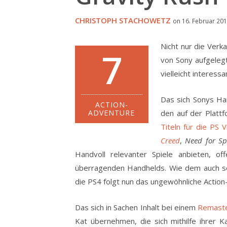
CHRISTOPH STACHOWETZ
on 16. Februar 201
Nicht nur die Verk
7
von Sony aufgeleg
vielleicht interess
Das sich Sonys Han
ACTION-
ADVENTURE
den auf der Plattf
Titeln für die PS V
Creed
,
Need for S
Handvoll relevanter Spiele anbieten, of
überragenden Handhelds. Wie dem auch se
die PS4 folgt nun das ungewöhnliche Actio
Das sich in Sachen Inhalt bei einem
Remaste
Kat übernehmen, die sich mithilfe ihrer K