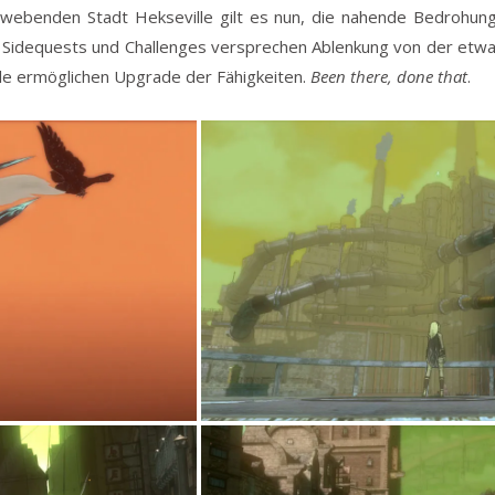
chwebenden Stadt Hekseville gilt es nun, die nahende Bedrohun
e Sidequests und Challenges versprechen Ablenkung von der etwa
lle ermöglichen Upgrade der Fähigkeiten.
Been there, done that
.