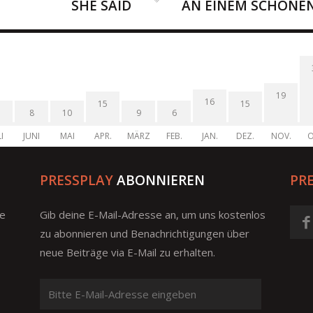
SHE SAID
AN EINEM SCHÖNE
19
16
15
15
8
10
9
6
I
JUNI
MAI
APR.
MÄRZ
FEB.
JAN.
DEZ.
NOV.
O
PRESSPLAY
ABONNIEREN
PR
ge
Gib deine E-Mail-Adresse an, um uns kostenlos
zu abonnieren und Benachrichtigungen über
neue Beiträge via E-Mail zu erhalten.
Bitte
E-