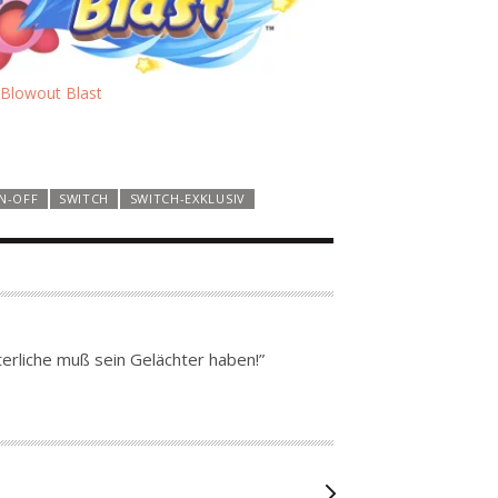
 Blowout Blast
IN-OFF
SWITCH
SWITCH-EXKLUSIV
erliche muß sein Gelächter haben!”