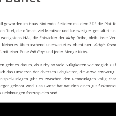
1
still geworden im Haus Nintendo. Seitdem mit dem 3DS die Plattfo
ren Titel, die oftmals viel kreativer und kurzweiliger gestaltet 
 wenigstens HAL, die Entwickler der
Kirby
-Reihe, bleibt ihrer V
n kleineres überraschend unerwartetes Abenteuer.
Kirby’s Drea
t
, mit einer Prise
Fall Guys
und jeder Menge Kirby.
nen geht es darum, als Kirby so viele Süßigkeiten wie möglich zu
ch das Einsetzen der diversen Fähigkeiten, die
Mario Kart
-artig
Minispiel-Einlagen gibt es zwischen den Renneinlagen völlig ch
ieger gekrönt wird. Das Ganze hat natürlich einen gut funktio
s Belohnungen freizuspielen sind.