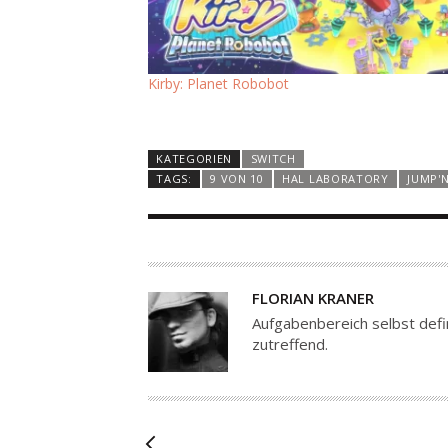
Kirby: Planet Robobot
KATEGORIEN
SWITCH
TAGS:
9 VON 10
HAL LABORATORY
JUMP'
A
FLORIAN KRANER
U
Aufgabenbereich selbst defin
T
zutreffend.
O
R