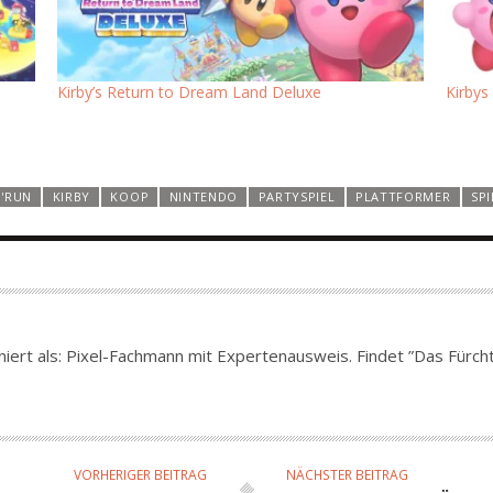
Kirby’s Return to Dream Land Deluxe
Kirbys
N'RUN
KIRBY
KOOP
NINTENDO
PARTYSPIEL
PLATTFORMER
SP
iert als: Pixel-Fachmann mit Expertenausweis. Findet ”Das Fürcht
VORHERIGER BEITRAG
NÄCHSTER BEITRAG