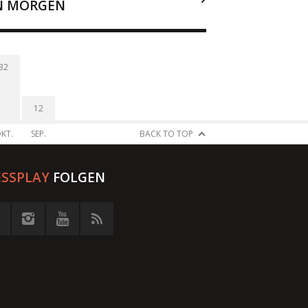
N MORGEN
32
12
KT.
SEP.
BACK TO TOP
ESSPLAY
FOLGEN