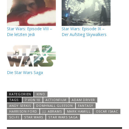
Star Wars: Episode VIII –
Star Wars: Episode IX –
Die letzten Jedi
Der Aufstieg Skywalkers
Die Star Wars Saga
KATEGORIEN
KINO
TAGS:
7 VON 10
ACTIONFILM
ADAM DRIVER
ANDY SERKIS
DOMHNALL GLEESON
FANTASY
HARRISON FORD
J.J. ABRAMS
MARK HAMILL
OSCAR ISAAC
SCI-FI
STAR WARS
STAR WARS SAGA