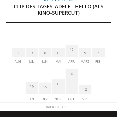
NÄCHSTER BEITRAG
CLIP DES TAGES: ADELE - HELLO (ALS
KINO-SUPERCUT)
15
2
9
8
10
9
6
AUG.
JULI
JUNI
MAI
APR.
MÄRZ
FEB.
32
19
16
15
12
JAN.
DEZ.
NOV.
OKT.
SEP.
BACK TO TOP