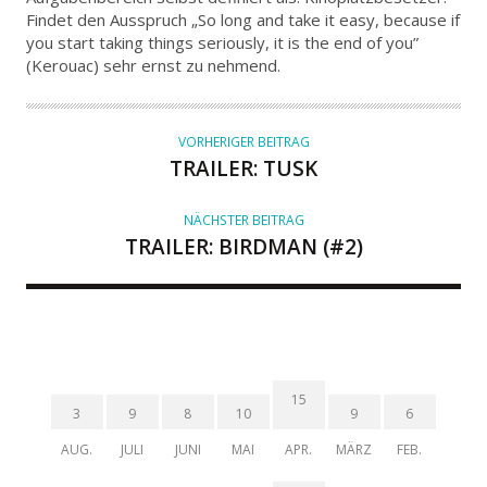
T
Findet den Ausspruch „So long and take it easy, because if
you start taking things seriously, it is the end of you”
O
(Kerouac) sehr ernst zu nehmend.
R
VORHERIGER BEITRAG
TRAILER: TUSK
NÄCHSTER BEITRAG
TRAILER: BIRDMAN (#2)
15
3
9
8
10
9
6
AUG.
JULI
JUNI
MAI
APR.
MÄRZ
FEB.