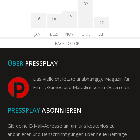
32
19
16
15
12
JAN.
DEZ.
NOV.
OKT.
SEP.
BACK TO TOP
ÜBER
PRESSPLAY
Das vielleicht letzte unabhängige Magazin für
Film- , Games und Musikkritiken in Österreich.
PRESSPLAY
ABONNIEREN
Gib deine E-Mail-Adresse an, um uns kostenlos zu
abonnieren und Benachrichtigungen über neue Beiträge