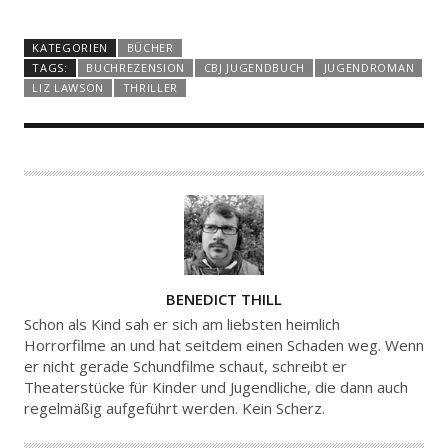
KATEGORIEN
BÜCHER
TAGS:
BUCHREZENSION
CBJ JUGENDBUCH
JUGENDROMAN
LIZ LAWSON
THRILLER
A
BENEDICT THILL
U
Schon als Kind sah er sich am liebsten heimlich
T
Horrorfilme an und hat seitdem einen Schaden weg. Wenn
er nicht gerade Schundfilme schaut, schreibt er
O
Theaterstücke für Kinder und Jugendliche, die dann auch
R
regelmäßig aufgeführt werden. Kein Scherz.