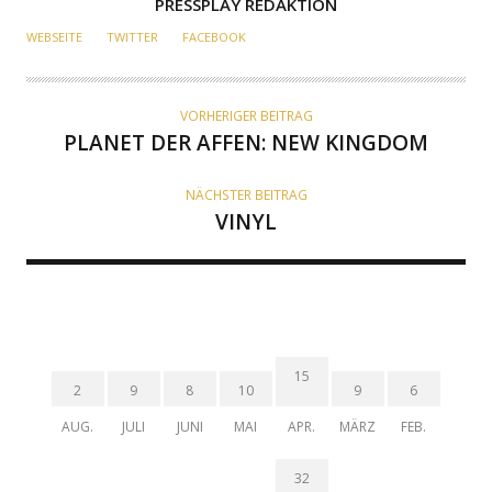
A
PRESSPLAY REDAKTION
U
WEBSEITE
TWITTER
FACEBOOK
T
O
R
VORHERIGER BEITRAG
PLANET DER AFFEN: NEW KINGDOM
NÄCHSTER BEITRAG
VINYL
15
2
9
8
10
9
6
AUG.
JULI
JUNI
MAI
APR.
MÄRZ
FEB.
32