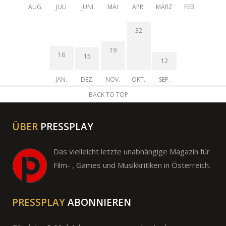
AUG.
JULI
JUNI
MAI
APR.
MÄRZ
FEB.
32
19
16
15
12
JAN.
DEZ.
NOV.
OKT.
SEP.
BACK TO TOP
ÜBER
PRESSPLAY
Das vielleicht letzte unabhängige Magazin für
Film- , Games und Musikkritiken in Österreich.
PRESSPLAY
ABONNIEREN