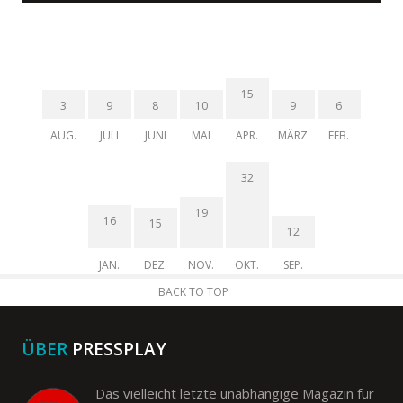
15
3
9
8
10
9
6
AUG.
JULI
JUNI
MAI
APR.
MÄRZ
FEB.
32
19
16
15
12
JAN.
DEZ.
NOV.
OKT.
SEP.
BACK TO TOP
ÜBER
PRESSPLAY
Das vielleicht letzte unabhängige Magazin für