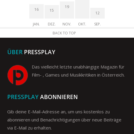
19
16
15
12
JAN.
DEZ.
NOV.
OKT.
SEP.
BACK TO TOP
ÜBER
PRESSPLAY
Das vielleicht letzte unabhängige Magazin für
Film- , Games und Musikkritiken in Österreich.
PRESSPLAY
ABONNIEREN
Gib deine E-Mail-Adresse an, um uns kostenlos zu
abonnieren und Benachrichtigungen über neue Beiträge
via E-Mail zu erhalten.