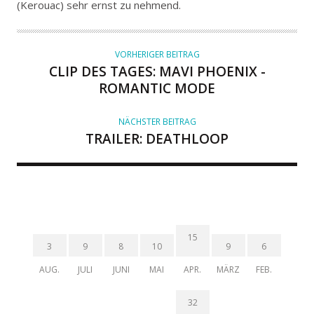
(Kerouac) sehr ernst zu nehmend.
R
VORHERIGER BEITRAG
CLIP DES TAGES: MAVI PHOENIX -
ROMANTIC MODE
NÄCHSTER BEITRAG
TRAILER: DEATHLOOP
15
3
9
8
10
9
6
AUG.
JULI
JUNI
MAI
APR.
MÄRZ
FEB.
32