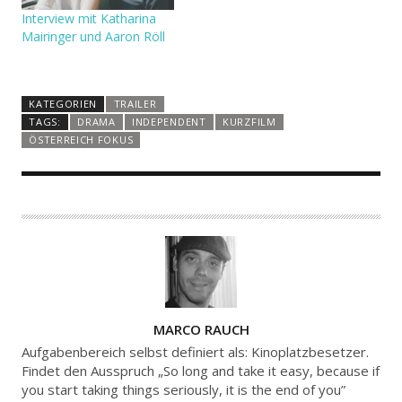
Interview mit Katharina
Mairinger und Aaron Röll
KATEGORIEN
TRAILER
TAGS:
DRAMA
INDEPENDENT
KURZFILM
ÖSTERREICH FOKUS
A
MARCO RAUCH
U
Aufgabenbereich selbst definiert als: Kinoplatzbesetzer.
T
Findet den Ausspruch „So long and take it easy, because if
you start taking things seriously, it is the end of you”
O