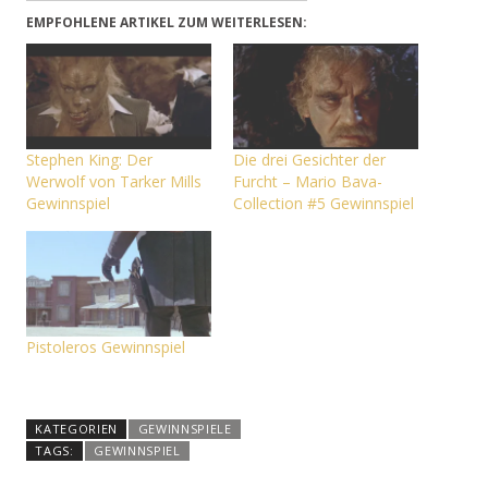
EMPFOHLENE ARTIKEL ZUM WEITERLESEN:
Stephen King: Der
Die drei Gesichter der
Werwolf von Tarker Mills
Furcht – Mario Bava-
Gewinnspiel
Collection #5 Gewinnspiel
Pistoleros Gewinnspiel
KATEGORIEN
GEWINNSPIELE
TAGS:
GEWINNSPIEL