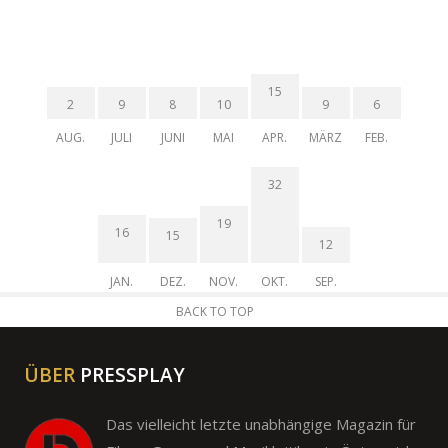
15
2
9
8
10
9
6
AUG.
JULI
JUNI
MAI
APR.
MÄRZ
FEB.
32
19
16
15
12
JAN.
DEZ.
NOV.
OKT.
SEP.
BACK TO TOP
ÜBER
PRESSPLAY
Das vielleicht letzte unabhängige Magazin für