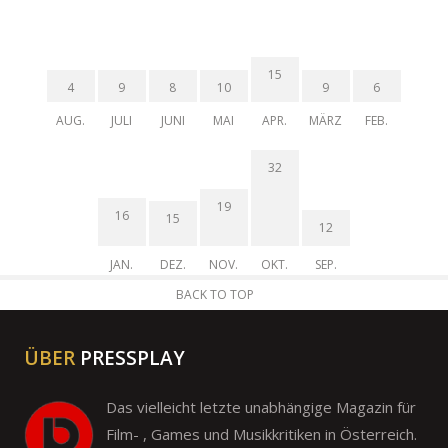
15
4
9
8
10
9
6
AUG.
JULI
JUNI
MAI
APR.
MÄRZ
FEB.
32
19
16
15
12
JAN.
DEZ.
NOV.
OKT.
SEP.
BACK TO TOP
ÜBER
PRESSPLAY
Das vielleicht letzte unabhängige Magazin für
Film- , Games und Musikkritiken in Österreich.