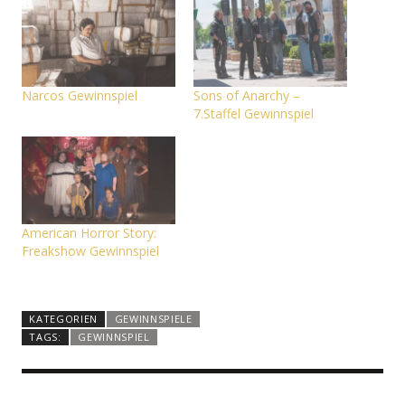
Narcos Gewinnspiel
Sons of Anarchy –
7.Staffel Gewinnspiel
American Horror Story:
Freakshow Gewinnspiel
KATEGORIEN
GEWINNSPIELE
TAGS:
GEWINNSPIEL